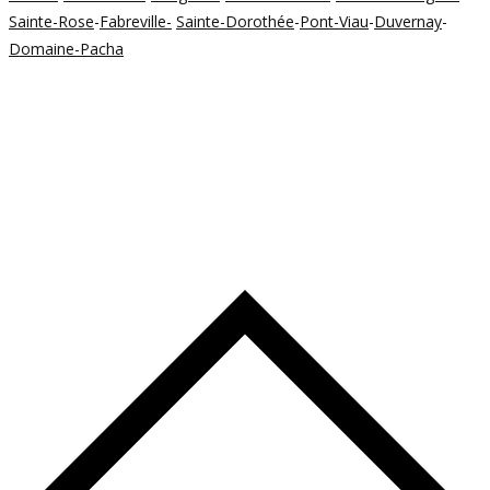
Sainte-Rose
-
Fabreville-
Sainte-Dorothée
-
Pont-Viau
-
Duvernay
-
Domaine-Pacha