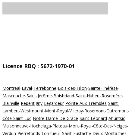
Licence RBQ : 5672-1970-​01
Montréal
-
Laval
-
Terrebonne
-
Bois-des-Filion
-
Sainte-Thérèse
-
Mascouche
-
Saint-Jérôme
-
Boisbriand
-
Saint-Hubert
-
Rosemère
-
Blainville
-
Repentigny
-
Legardeur
-
Pointe-Aux-Trembles
-
Saint-
Lambert
-
Westmount
-
Mont-Royal
-
Villeray
-
Rosemont
-
Outremont
-
Côte-Saint-Luc
-
Notre-Dame-De-Grâce
-
Saint-Léonard
-
Ahuntsic
-
Maisonneuve-Hochelaga
-
Plateau-Mont-Royal
-
Côte-Des-Neiges
-
Verdun
-
Pierrefonds
-
Longueuil
-
Saint-Eustache
-
Deux-Montagnes
-