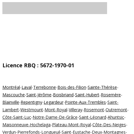
Licence RBQ : 5672-1970-​01
Montréal
-
Laval
-
Terrebonne
-
Bois-des-Filion
-
Sainte-Thérèse
-
Mascouche
-
Saint-Jérôme
-
Boisbriand
-
Saint-Hubert
-
Rosemère
-
Blainville
-
Repentigny
-
Legardeur
-
Pointe-Aux-Trembles
-
Saint-
Lambert
-
Westmount
-
Mont-Royal
-
Villeray
-
Rosemont
-
Outremont
-
Côte-Saint-Luc
-
Notre-Dame-De-Grâce
-
Saint-Léonard
-
Ahuntsic
-
Maisonneuve-Hochelaga
-
Plateau-Mont-Royal
-
Côte-Des-Neiges
-
Verdun
-
Pierrefonds
-
Longueuil
-
Saint-Eustache
-
Deux-Montagnes
-