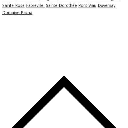
Sainte-Rose
-
Fabreville-
Sainte-Dorothée
-
Pont-Viau
-
Duvernay
-
Domaine-Pacha